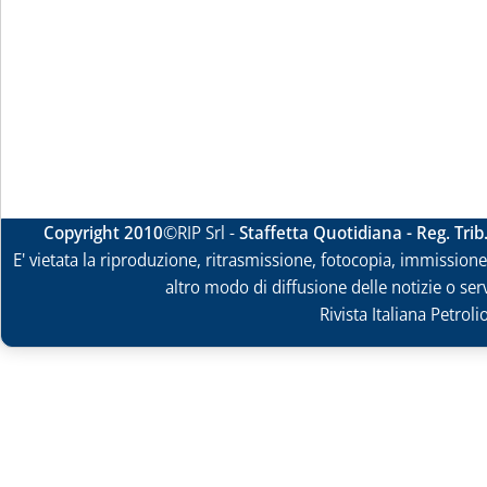
Copyright 2010
©RIP Srl -
Staffetta Quotidiana - Reg. Tri
E' vietata la riproduzione, ritrasmissione, fotocopia, immissione 
altro modo di diffusione delle notizie o ser
Rivista Italiana Petrol