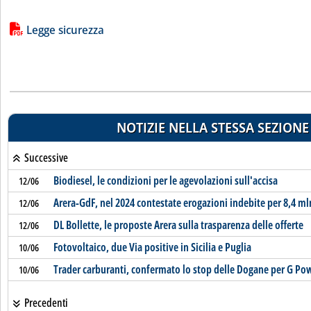
Lista allegati PDF alla notizia
Legge sicurezza
NOTIZIE NELLA STESSA SEZIONE
Successive
Biodiesel, le condizioni per le agevolazioni sull'accisa
12/06
Arera-GdF, nel 2024 contestate erogazioni indebite per 8,4 ml
12/06
DL Bollette, le proposte Arera sulla trasparenza delle offerte
12/06
Fotovoltaico, due Via positive in Sicilia e Puglia
10/06
Trader carburanti, confermato lo stop delle Dogane per G Pow
10/06
Precedenti