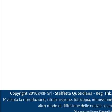
Copyright 2010
©RIP Srl -
Staffetta Quotidiana - Reg. Tri
E' vietata la riproduzione, ritrasmissione, fotocopia, immissione 
altro modo di diffusione delle notizie o ser
Rivista Italiana Petrol