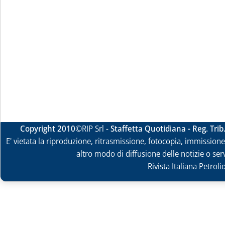
Copyright 2010
©RIP Srl -
Staffetta Quotidiana - Reg. Tri
E' vietata la riproduzione, ritrasmissione, fotocopia, immissione 
altro modo di diffusione delle notizie o ser
Rivista Italiana Petrol