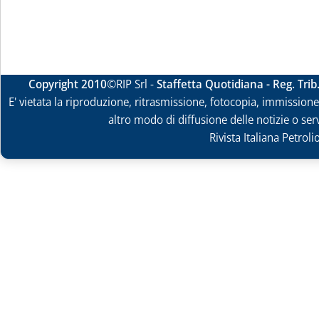
Copyright 2010
©RIP Srl -
Staffetta Quotidiana - Reg. Tri
E' vietata la riproduzione, ritrasmissione, fotocopia, immissione 
altro modo di diffusione delle notizie o ser
Rivista Italiana Petrol