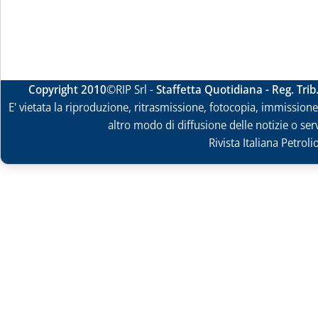
Copyright 2010
©RIP Srl -
Staffetta Quotidiana - Reg. Tri
E' vietata la riproduzione, ritrasmissione, fotocopia, immissione 
altro modo di diffusione delle notizie o ser
Rivista Italiana Petrol