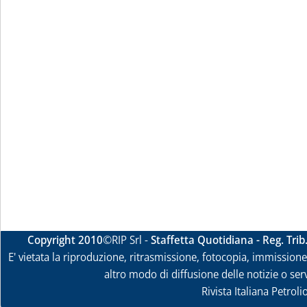
Copyright 2010
©RIP Srl -
Staffetta Quotidiana - Reg. Tri
E' vietata la riproduzione, ritrasmissione, fotocopia, immissione 
altro modo di diffusione delle notizie o ser
Rivista Italiana Petrol