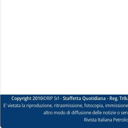
Copyright 2010
©RIP Srl -
Staffetta Quotidiana - Reg. Tri
E' vietata la riproduzione, ritrasmissione, fotocopia, immissione 
altro modo di diffusione delle notizie o ser
Rivista Italiana Petrol