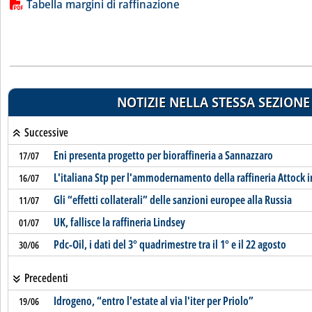
Lista allegati PDF alla notizia
Tabella margini di raffinazione
NOTIZIE NELLA STESSA SEZIONE
Successive
Eni presenta progetto per bioraffineria a Sannazzaro
17/07
L'italiana Stp per l'ammodernamento della raffineria Attock i
16/07
Gli “effetti collaterali” delle sanzioni europee alla Russia
11/07
UK, fallisce la raffineria Lindsey
01/07
Pdc-Oil, i dati del 3° quadrimestre tra il 1° e il 22 agosto
30/06
Precedenti
Idrogeno, “entro l'estate al via l'iter per Priolo”
19/06