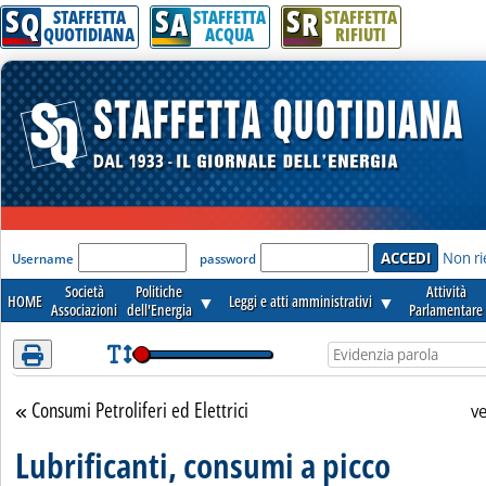
S
S
S
Attenzione! Esegui l'accesso per lèggere interamente la notizia.
Q
A
R
STAFFETTA
STAFFETTA
STAFFETTA
QUOTIDIANA
ACQUA
RIFIUTI
'Modulo Login per accedere'
Non ri
Username
password
Società
Politiche
Attività
HOME
▼
Leggi e atti amministrativi
▼
Associazioni
dell'Energia
Parlamentare
Consumi Petroliferi ed Elettrici
Torna alla sezione
v
Lubrificanti, consumi a picco