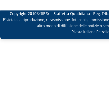
Copyright 2010
©RIP Srl -
Staffetta Quotidiana - Reg. Tri
E' vietata la riproduzione, ritrasmissione, fotocopia, immissione 
altro modo di diffusione delle notizie o ser
Rivista Italiana Petrol