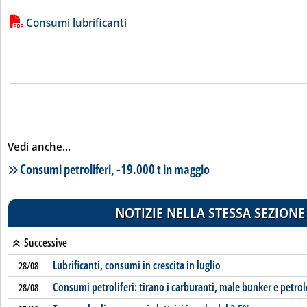
Lista allegati PDF alla notizia
Consumi lubrificanti
Vedi anche...
Lista notizie correlate
Consumi petroliferi, -19.000 t in maggio
NOTIZIE NELLA STESSA SEZIONE
Successive
Lubrificanti, consumi in crescita in luglio
28/08
Consumi petroliferi: tirano i carburanti, male bunker e petro
28/08