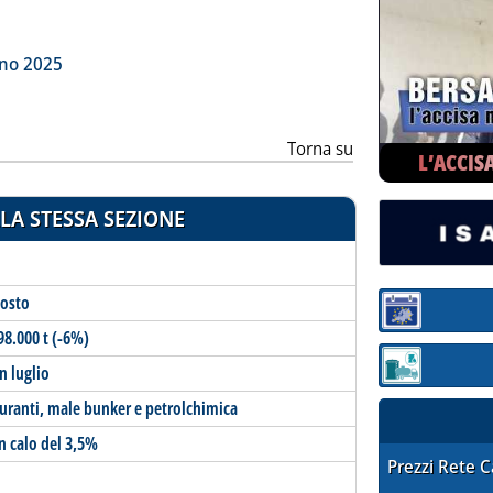
ia
gno 2025
Torna su
L’ACCIS
LA STESSA SEZIONE
gosto
Sezione:
98.000 t (-6%)
n luglio
Sezione: quotaz
buranti, male bunker e petrolchimica
in calo del 3,5%
STAFFETTA PRE
Prezzi Rete 