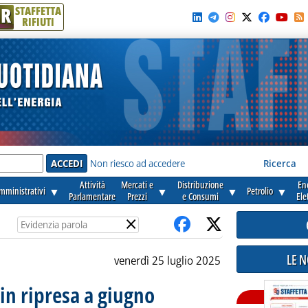
R
STAFFETTA
RIFIUTI
e'
Non riesco ad accedere
Ricerca
Attività
Mercati e
Distribuzione
En
amministrativi
▼
▼
▼
Petrolio
▼
Parlamentare
Prezzi
e Consumi
Ele
×
LE 
venerdì 25 luglio 2025
in ripresa a giugno