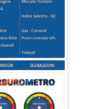
pagnie
Mercato Tutelato
.A.
Indice Selectra - SQ
Rete
Gas - Consumi
xtra-Rete
Prezzi Contratto GPL
timanali
Today@
CONVEGNI
SEGNALAZIONI