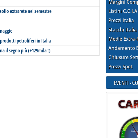
Margini Com
solio extrarete nel semestre
Listini C.C.I.A
Prezzi Italia
Stacchi Italia
 maggio
Medie Extra-
prodotti petroliferi in Italia
Andamento E
na il segno più (+129mila t)
Chiusure Set
Prezzi Spot
EVENTI - 