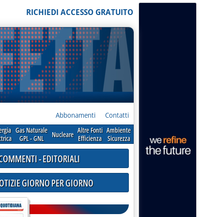
RICHIEDI ACCESSO GRATUITO
Abbonamenti
Contatti
ergia
Gas Naturale
Altre Fonti
Ambiente
Nucleare
ttrica
GPL - GNL
Efficienza
Sicurezza
COMMENTI - EDITORIALI
NOTIZIE GIORNO PER GIORNO