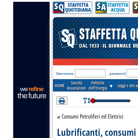
S
S
S
Attenzione! Esegui l'accesso per lèggere interamente la notizia.
Q
A
STAFFETTA
STAFFETTA
QUOTIDIANA
ACQUA
'Modulo Login per acceder
Username
password
Società
Politiche
HOME
▼
Leggi e atti 
Associazioni
dell'Energia
Consumi Petroliferi ed Elettrici
Torna alla sezione
Lubrificanti, consumi 