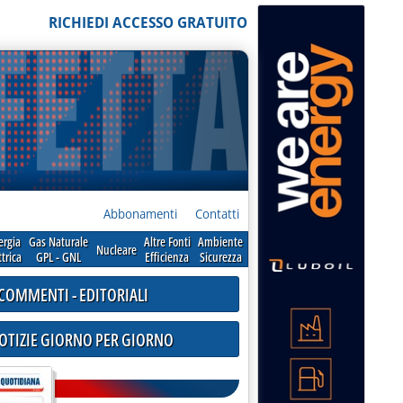
RICHIEDI ACCESSO GRATUITO
Abbonamenti
Contatti
ergia
Gas Naturale
Altre Fonti
Ambiente
Nucleare
ttrica
GPL - GNL
Efficienza
Sicurezza
COMMENTI - EDITORIALI
NOTIZIE GIORNO PER GIORNO