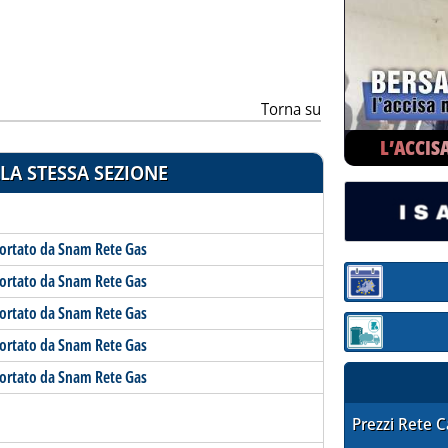
ia
Torna su
L’ACCIS
LA STESSA SEZIONE
portato da Snam Rete Gas
portato da Snam Rete Gas
Sezione:
portato da Snam Rete Gas
Sezione: quotaz
portato da Snam Rete Gas
portato da Snam Rete Gas
STAFFETTA PRE
Prezzi Rete 