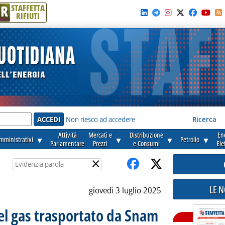
R
STAFFETTA
RIFIUTI
e'
Non riesco ad accedere
Ricerca
Attività
Mercati e
Distribuzione
En
amministrativi
▼
▼
▼
Petrolio
▼
Parlamentare
Prezzi
e Consumi
Ele
×
LE 
giovedì 3 luglio 2025
el gas trasportato da Snam