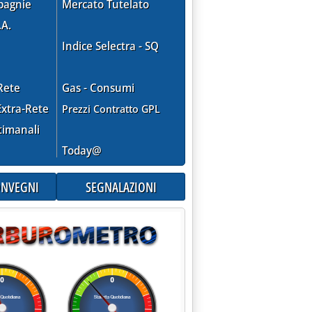
pagnie
Mercato Tutelato
.A.
Indice Selectra - SQ
Rete
Gas - Consumi
xtra-Rete
Prezzi Contratto GPL
timanali
Today@
CONVEGNI
SEGNALAZIONI