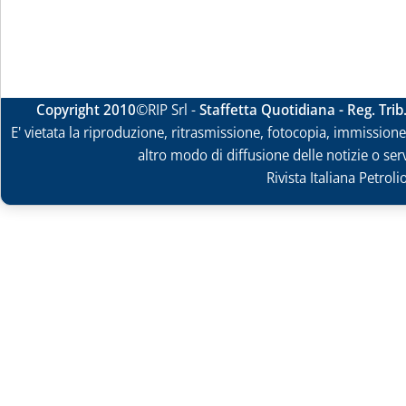
Copyright 2010
©RIP Srl -
Staffetta Quotidiana - Reg. Tri
E' vietata la riproduzione, ritrasmissione, fotocopia, immissione 
altro modo di diffusione delle notizie o ser
Rivista Italiana Petrol