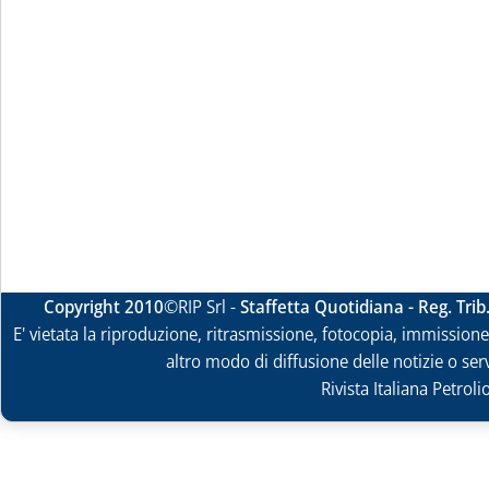
Copyright 2010
©RIP Srl -
Staffetta Quotidiana - Reg. Tri
E' vietata la riproduzione, ritrasmissione, fotocopia, immissione 
altro modo di diffusione delle notizie o ser
Rivista Italiana Petrol