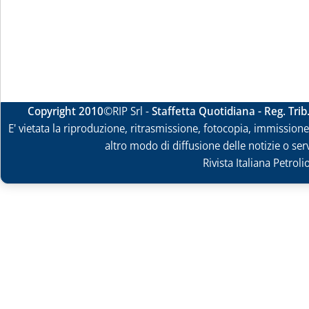
Copyright 2010
©RIP Srl -
Staffetta Quotidiana - Reg. Tri
E' vietata la riproduzione, ritrasmissione, fotocopia, immissione 
altro modo di diffusione delle notizie o ser
Rivista Italiana Petrol