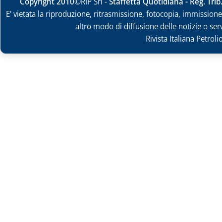
Copyright 2010
©RIP Srl -
Staffetta Quotidiana - Reg. Tri
E' vietata la riproduzione, ritrasmissione, fotocopia, immissione 
altro modo di diffusione delle notizie o ser
Rivista Italiana Petrol