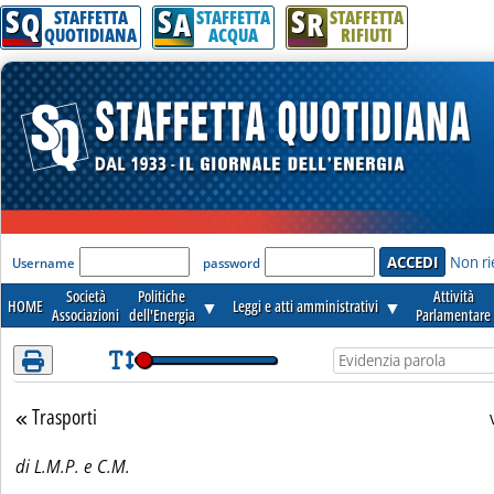
S
S
S
Attenzione! Esegui l'accesso per lèggere interamente la notizia.
Q
A
R
STAFFETTA
STAFFETTA
STAFFETTA
QUOTIDIANA
ACQUA
RIFIUTI
'Modulo Login per accedere'
Non ri
Username
password
Società
Politiche
Attività
HOME
▼
Leggi e atti amministrativi
▼
Associazioni
dell'Energia
Parlamentare
Trasporti
Torna alla sezione
di L.M.P. e C.M.