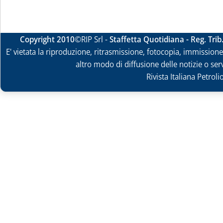
Copyright 2010
©RIP Srl -
Staffetta Quotidiana - Reg. Tri
E' vietata la riproduzione, ritrasmissione, fotocopia, immissione 
altro modo di diffusione delle notizie o ser
Rivista Italiana Petrol