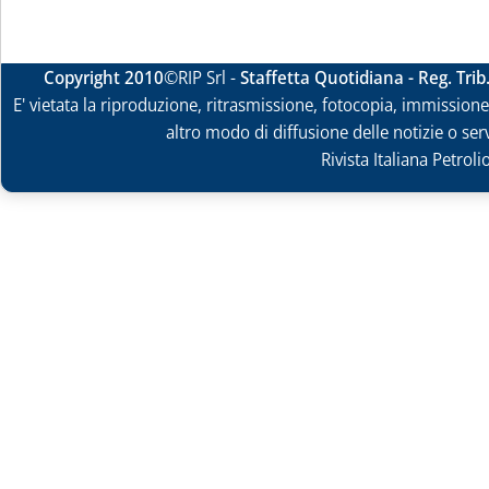
Copyright 2010
©RIP Srl -
Staffetta Quotidiana - Reg. Tri
E' vietata la riproduzione, ritrasmissione, fotocopia, immissione 
altro modo di diffusione delle notizie o ser
Rivista Italiana Petrol