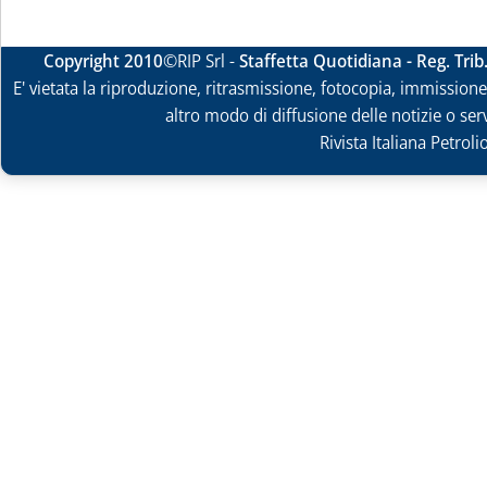
Copyright 2010
©RIP Srl -
Staffetta Quotidiana - Reg. Tri
E' vietata la riproduzione, ritrasmissione, fotocopia, immissione 
altro modo di diffusione delle notizie o ser
Rivista Italiana Petrol