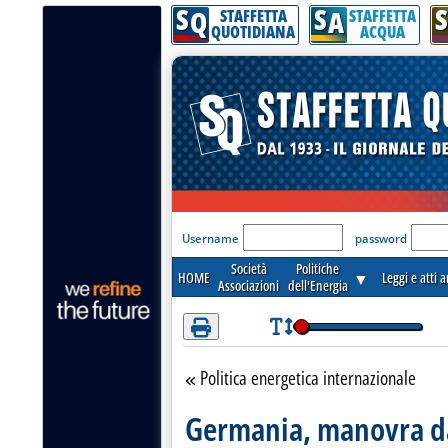
S
S
S
Attenzione! Esegui l'accesso per lèggere interamente la notizia.
Q
A
STAFFETTA
STAFFETTA
QUOTIDIANA
ACQUA
'Modulo Login per acceder
Username
password
Società
Politiche
HOME
▼
Leggi e atti 
Associazioni
dell'Energia
Politica energetica internazionale
Torna alla sezione
Germania, manovra da 