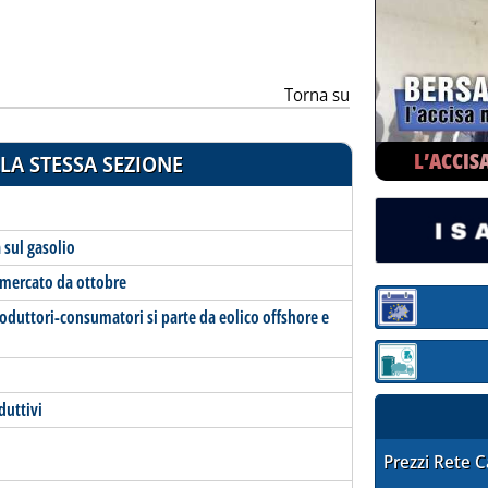
Torna su
L’ACCIS
LA STESSA SEZIONE
a sul gasolio
 mercato da ottobre
Sezione:
produttori-consumatori si parte da eolico offshore e
Sezione: quotaz
duttivi
STAFFETTA PRE
Prezzi Rete 