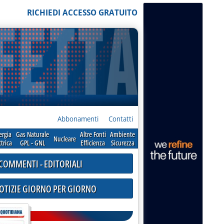
RICHIEDI ACCESSO GRATUITO
Abbonamenti
Contatti
ergia
Gas Naturale
Altre Fonti
Ambiente
Nucleare
ttrica
GPL - GNL
Efficienza
Sicurezza
COMMENTI - EDITORIALI
NOTIZIE GIORNO PER GIORNO