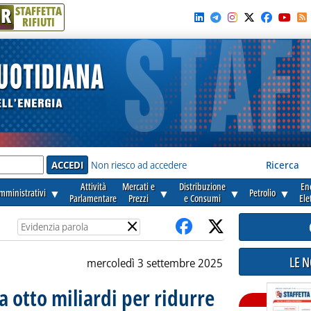
R
STAFFETTA
RIFIUTI
e'
Non riesco ad accedere
Ricerca
Attività
Mercati e
Distribuzione
En
amministrativi
▼
▼
▼
Petrolio
▼
Parlamentare
Prezzi
e Consumi
Ele
×
LE 
mercoledì 3 settembre 2025
otto miliardi per ridurre