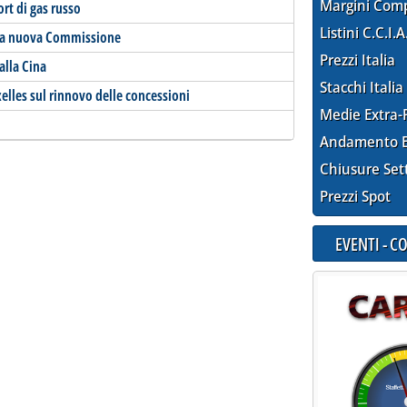
Margini Com
rt di gas russo
Listini C.C.I.A
ella nuova Commissione
Prezzi Italia
alla Cina
Stacchi Italia
xelles sul rinnovo delle concessioni
Medie Extra-
Andamento E
Chiusure Set
Prezzi Spot
EVENTI - 