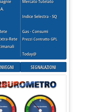
pagnie
Mercato Tutelato
.A.
Indice Selectra - SQ
Rete
Gas - Consumi
xtra-Rete
Prezzi Contratto GPL
timanali
Today@
CONVEGNI
SEGNALAZIONI