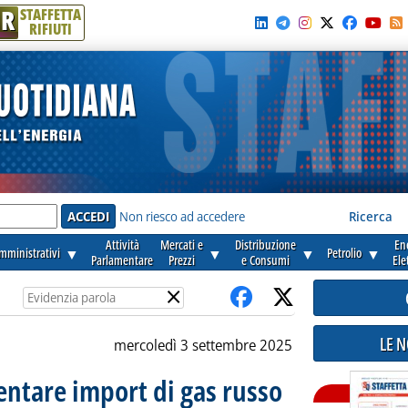
R
STAFFETTA
RIFIUTI
e'
Non riesco ad accedere
Ricerca
Attività
Mercati e
Distribuzione
En
amministrativi
▼
▼
▼
Petrolio
▼
Parlamentare
Prezzi
e Consumi
Ele
×
LE 
mercoledì 3 settembre 2025
ntare import di gas russo