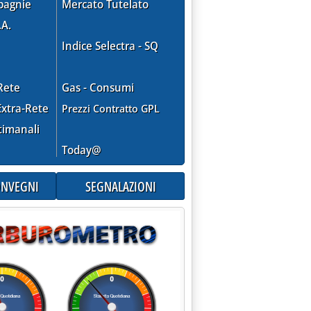
pagnie
Mercato Tutelato
.A.
Indice Selectra - SQ
Rete
Gas - Consumi
xtra-Rete
Prezzi Contratto GPL
timanali
Today@
CONVEGNI
SEGNALAZIONI