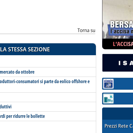
Torna su
L’ACCIS
LA STESSA SEZIONE
 mercato da ottobre
produttori-consumatori si parte da eolico offshore e
Sezione:
Sezione: quotaz
duttivi
i per ridurre le bollette
STAFFETTA PRE
Prezzi Rete 