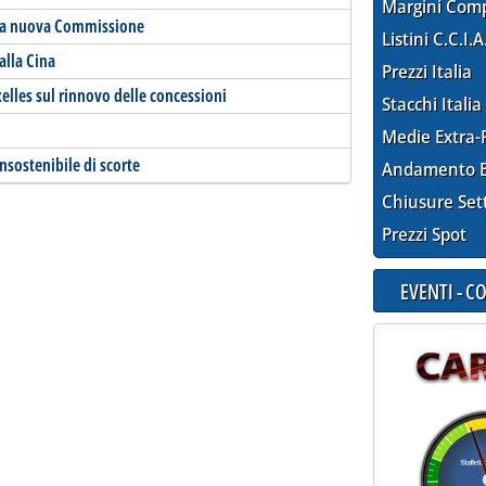
Margini Com
ella nuova Commissione
Listini C.C.I.A
alla Cina
Prezzi Italia
xelles sul rinnovo delle concessioni
Stacchi Italia
Medie Extra-
nsostenibile di scorte
Andamento E
Chiusure Set
Prezzi Spot
EVENTI - 