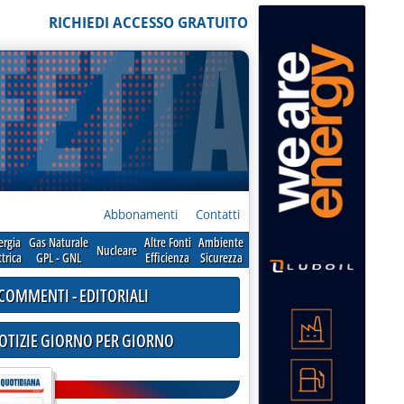
RICHIEDI ACCESSO GRATUITO
Abbonamenti
Contatti
ergia
Gas Naturale
Altre Fonti
Ambiente
Nucleare
ttrica
GPL - GNL
Efficienza
Sicurezza
COMMENTI - EDITORIALI
NOTIZIE GIORNO PER GIORNO