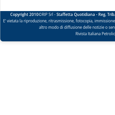
Copyright 2010
©RIP Srl -
Staffetta Quotidiana - Reg. Tri
E' vietata la riproduzione, ritrasmissione, fotocopia, immissione 
altro modo di diffusione delle notizie o ser
Rivista Italiana Petrol