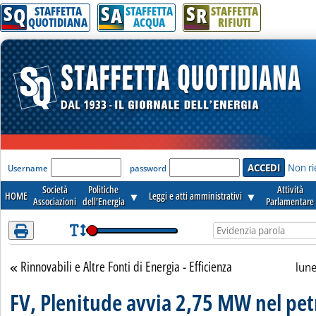
S
S
S
Attenzione! Esegui l'accesso per lèggere interamente la notizia.
Q
A
R
STAFFETTA
STAFFETTA
STAFFETTA
QUOTIDIANA
ACQUA
RIFIUTI
'Modulo Login per accedere'
Non ri
Username
password
Società
Politiche
Attività
HOME
▼
Leggi e atti amministrativi
▼
Associazioni
dell'Energia
Parlamentare
Rinnovabili e Altre Fonti di Energia - Efficienza
Torna alla sezione
lun
FV, Plenitude avvia 2,75 MW nel pet