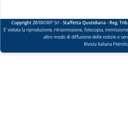
Copyright 2010
©RIP Srl -
Staffetta Quotidiana - Reg. Tri
E' vietata la riproduzione, ritrasmissione, fotocopia, immissione 
altro modo di diffusione delle notizie o ser
Rivista Italiana Petrol