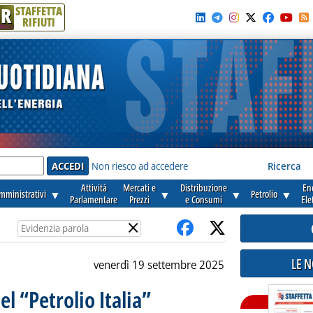
R
STAFFETTA
RIFIUTI
e'
Non riesco ad accedere
Ricerca
Attività
Mercati e
Distribuzione
En
amministrativi
▼
▼
▼
Petrolio
▼
Parlamentare
Prezzi
e Consumi
Ele
×
LE 
venerdì 19 settembre 2025
l “Petrolio Italia”