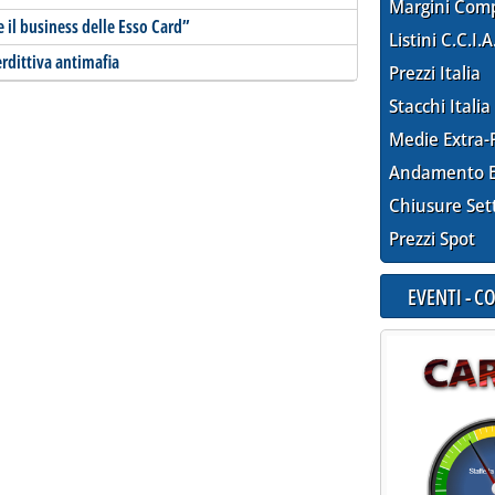
Margini Com
e il business delle Esso Card”
Listini C.C.I.A
erdittiva antimafia
Prezzi Italia
Stacchi Italia
Medie Extra-
Andamento E
Chiusure Set
Prezzi Spot
EVENTI - 