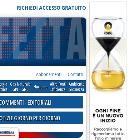
RICHIEDI ACCESSO GRATUITO
Abbonamenti
Contatti
ergia
Gas Naturale
Altre Fonti
Ambiente
Nucleare
ttrica
GPL - GNL
Efficienza
Sicurezza
COMMENTI - EDITORIALI
NOTIZIE GIORNO PER GIORNO