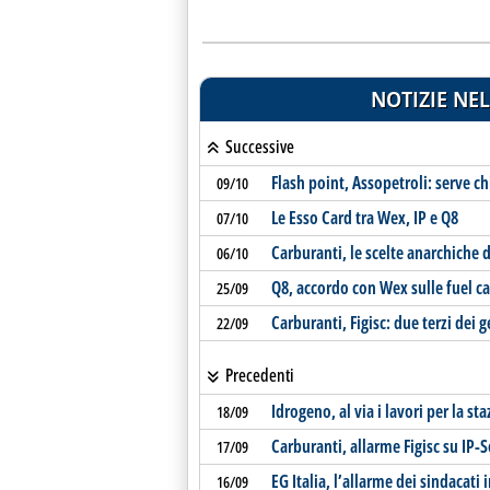
NOTIZIE NEL
Successive
Flash point, Assopetroli: serve c
09/10
Le Esso Card tra Wex, IP e Q8
07/10
Carburanti, le scelte anarchiche d
06/10
Q8, accordo con Wex sulle fuel c
25/09
Carburanti, Figisc: due terzi dei 
22/09
Precedenti
Idrogeno, al via i lavori per la s
18/09
Carburanti, allarme Figisc su IP-
17/09
EG Italia, l’allarme dei sindacati 
16/09