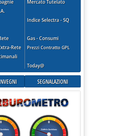
pagnie
Mercato Tutelato
.A.
Indice Selectra - SQ
Rete
Gas - Consumi
xtra-Rete
Prezzi Contratto GPL
timanali
Today@
CONVEGNI
SEGNALAZIONI