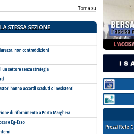
Torna su
LA STESSA SEZIONE
L’ACCIS
hiarezza, non contraddizioni
i un settore senza strategia
ard
Sezione:
gestori hanno accordi scaduti o inesistenti
Sezione: quotaz
tazione di rifornimento a Porto Marghera
Socar e Eg-Esso
STAFFETTA PRE
Prezzi Rete 
interni