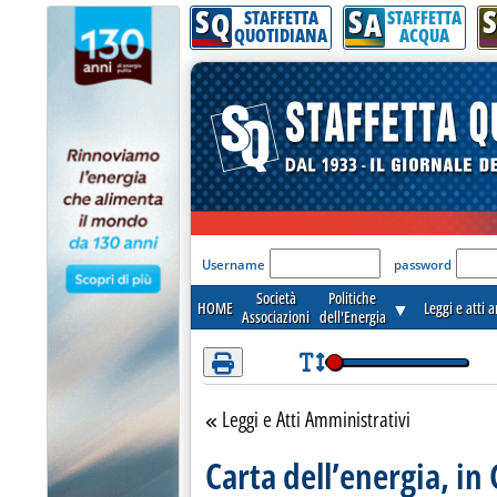
S
S
S
Attenzione! Esegui l'accesso per lèggere interamente la notizia.
Q
A
STAFFETTA
STAFFETTA
QUOTIDIANA
ACQUA
'Modulo Login per acceder
Username
password
Società
Politiche
HOME
▼
Leggi e atti 
Associazioni
dell'Energia
Leggi e Atti Amministrativi
Torna alla sezione
Carta dell’energia, in 