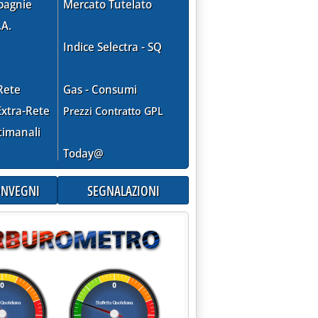
pagnie
Mercato Tutelato
.A.
Indice Selectra - SQ
Rete
Gas - Consumi
xtra-Rete
Prezzi Contratto GPL
timanali
Today@
CONVEGNI
SEGNALAZIONI