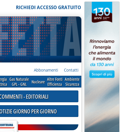
RICHIEDI ACCESSO GRATUITO
Abbonamenti
Contatti
ergia
Gas Naturale
Altre Fonti
Ambiente
Nucleare
ttrica
GPL - GNL
Efficienza
Sicurezza
COMMENTI - EDITORIALI
NOTIZIE GIORNO PER GIORNO