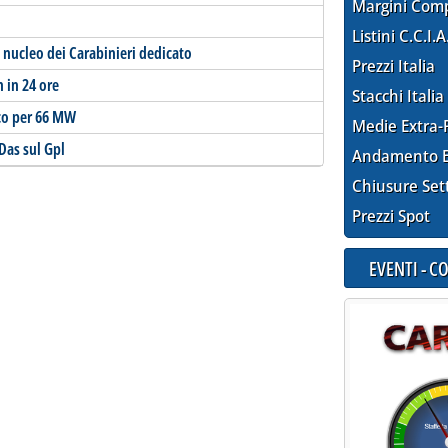
Margini Com
Listini C.C.I.A
il nucleo dei Carabinieri dedicato
Prezzi Italia
h in 24 ore
Stacchi Italia
ico per 66 MW
Medie Extra-
Das sul Gpl
Andamento E
Chiusure Set
Prezzi Spot
EVENTI - 