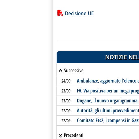
Lista allegati PDF alla notiz
Decisione UE
NOTIZIE NEL
Successive
Ambulanze, aggiornato l'elenco d
24/09
FV, Via positiva per un mega prog
23/09
Dogane, il nuovo organigramma
23/09
Autorità, gli ultimi provvediment
22/09
Comitato Ets2, i compensi in Gaz
22/09
Precedenti