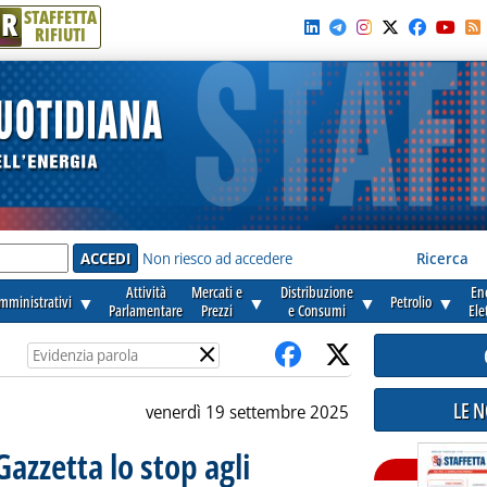
R
STAFFETTA
RIFIUTI
e'
Non riesco ad accedere
Ricerca
Attività
Mercati e
Distribuzione
En
amministrativi
▼
▼
▼
Petrolio
▼
Parlamentare
Prezzi
e Consumi
Ele
×
LE 
venerdì 19 settembre 2025
Gazzetta lo stop agli