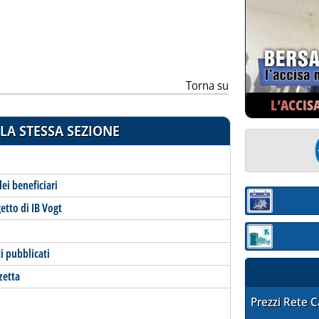
ia
Torna su
L’ACCIS
LA STESSA SEZIONE
ei beneficiari
Sezione:
etto di IB Vogt
Sezione: quotaz
i pubblicati
zetta
STAFFETTA PRE
Prezzi Rete 