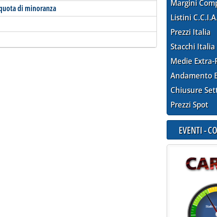
Margini Com
quota di minoranza
Listini C.C.I.A
Prezzi Italia
Stacchi Italia
Medie Extra-
Andamento E
Chiusure Set
Prezzi Spot
EVENTI - 