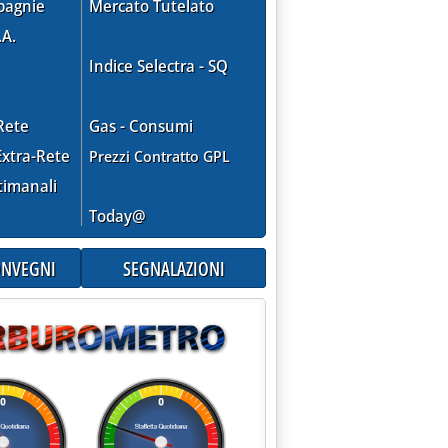
pagnie
Mercato Tutelato
.A.
Indice Selectra - SQ
Rete
Gas - Consumi
xtra-Rete
Prezzi Contratto GPL
timanali
Today@
CONVEGNI
SEGNALAZIONI