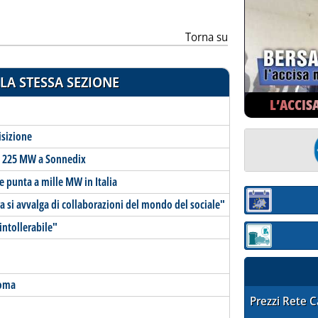
Torna su
LA STESSA SEZIONE
L’ACCIS
isizione
de 225 MW a Sonnedix
de punta a mille MW in Italia
 si avvalga di collaborazioni del mondo del sociale"
Sezione:
intollerabile"
Sezione: quotaz
Roma
STAFFETTA PRE
Prezzi Rete 