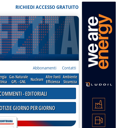
RICHIEDI ACCESSO GRATUITO
Abbonamenti
Contatti
ergia
Gas Naturale
Altre Fonti
Ambiente
Nucleare
ttrica
GPL - GNL
Efficienza
Sicurezza
COMMENTI - EDITORIALI
NOTIZIE GIORNO PER GIORNO