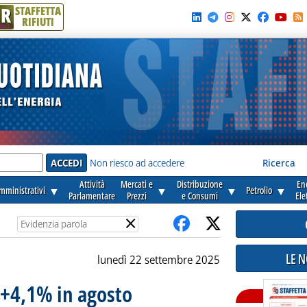
R
STAFFETTA
RIFIUTI
e'
Non riesco ad accedere
Ricerca
Attività
Mercati e
Distribuzione
En
amministrativi
▼
▼
▼
Petrolio
▼
Parlamentare
Prezzi
e Consumi
Ele
×
LE 
lunedì 22 settembre 2025
 +4,1% in agosto