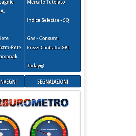
pagnie
Mercato Tutelato
.A.
Indice Selectra - SQ
Rete
Gas - Consumi
xtra-Rete
Prezzi Contratto GPL
timanali
Today@
CONVEGNI
SEGNALAZIONI