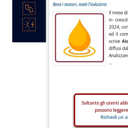
Bene i motori, male l’industria
Il mese di
in cresc
2024, con
ed il com
scrive
Ai
diffusi da
Analizzan
...
Soltanto gli
utenti abb
possono leggere 
Richiedi un 