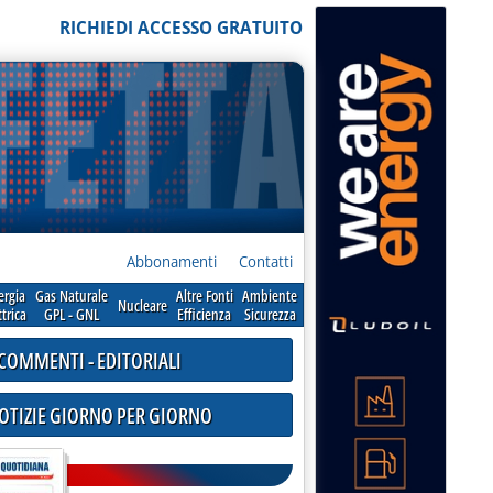
RICHIEDI ACCESSO GRATUITO
Abbonamenti
Contatti
ergia
Gas Naturale
Altre Fonti
Ambiente
Nucleare
ttrica
GPL - GNL
Efficienza
Sicurezza
COMMENTI - EDITORIALI
NOTIZIE GIORNO PER GIORNO