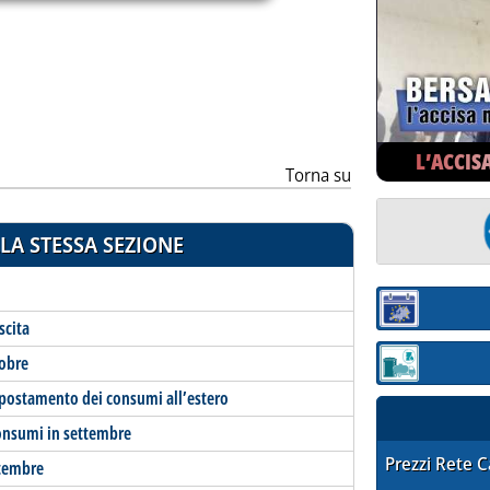
ia
L’ACCIS
Torna su
LA STESSA SEZIONE
Sezione:
scita
tobre
Sezione: quotaz
spostamento dei consumi all’estero
consumi in settembre
STAFFETTA PRE
Prezzi Rete 
ttembre