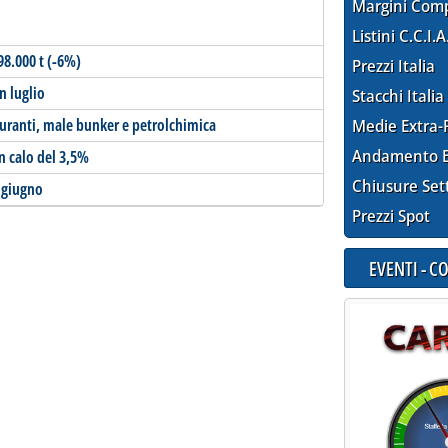
Margini Com
Listini C.C.I.A
98.000 t (-6%)
Prezzi Italia
n luglio
Stacchi Italia
buranti, male bunker e petrolchimica
Medie Extra-
Andamento E
in calo del 3,5%
Chiusure Set
a giugno
Prezzi Spot
EVENTI - 