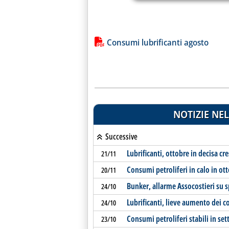
Lista allegati PDF alla notiz
Consumi lubrificanti agosto
NOTIZIE NEL
Successive
Lubrificanti, ottobre in decisa cre
21/11
Consumi petroliferi in calo in ot
20/11
Bunker, allarme Assocostieri su 
24/10
Lubrificanti, lieve aumento dei 
24/10
Consumi petroliferi stabili in se
23/10