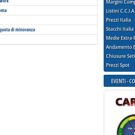
yworx
Margini Com
Roma
Listini C.C.I.A
Prezzi Italia
Stacchi Italia
quota di minoranza
Medie Extra-
Andamento E
Chiusure Set
Prezzi Spot
EVENTI - 