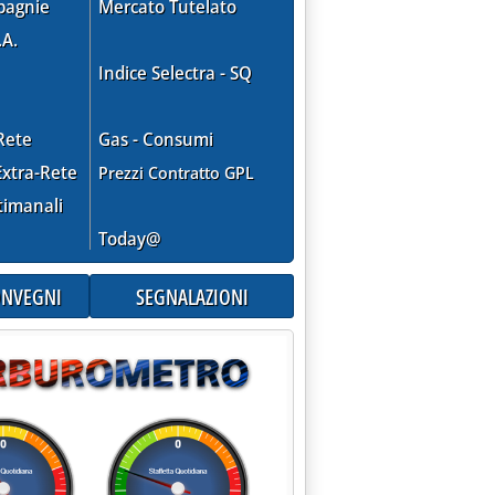
pagnie
Mercato Tutelato
.A.
Indice Selectra - SQ
Rete
Gas - Consumi
xtra-Rete
Prezzi Contratto GPL
timanali
Today@
CONVEGNI
SEGNALAZIONI