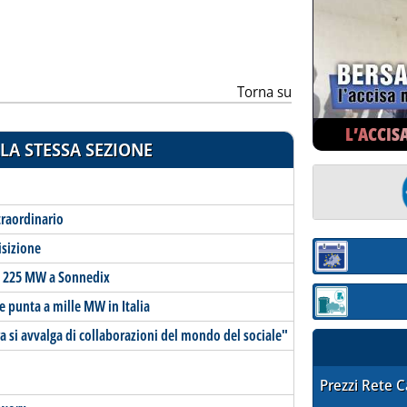
Torna su
L’ACCIS
LA STESSA SEZIONE
traordinario
isizione
Sezione:
de 225 MW a Sonnedix
de punta a mille MW in Italia
Sezione: quotaz
 si avvalga di collaborazioni del mondo del sociale"
STAFFETTA PRE
Prezzi Rete 