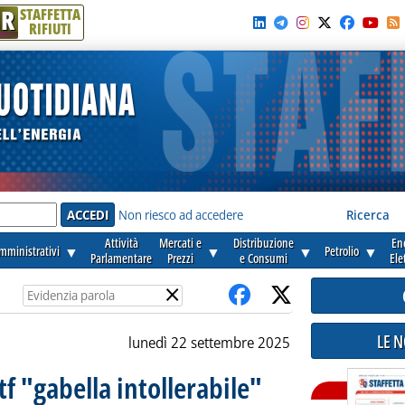
R
STAFFETTA
RIFIUTI
e'
Non riesco ad accedere
Ricerca
Attività
Mercati e
Distribuzione
En
amministrativi
▼
▼
▼
Petrolio
▼
Parlamentare
Prezzi
e Consumi
Ele
×
LE 
lunedì 22 settembre 2025
tf "gabella intollerabile"