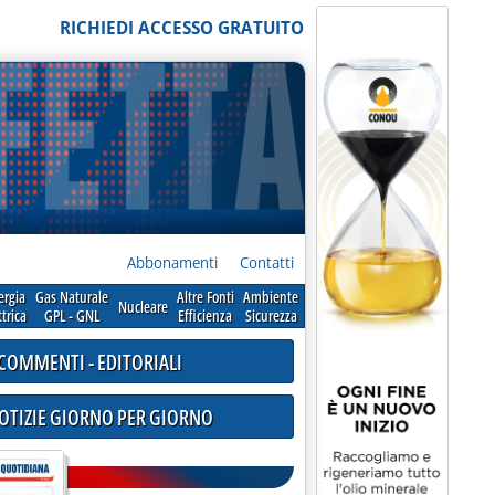
RICHIEDI ACCESSO GRATUITO
Abbonamenti
Contatti
ergia
Gas Naturale
Altre Fonti
Ambiente
Nucleare
ttrica
GPL - GNL
Efficienza
Sicurezza
COMMENTI - EDITORIALI
NOTIZIE GIORNO PER GIORNO