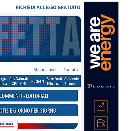
RICHIEDI ACCESSO GRATUITO
Abbonamenti
Contatti
ergia
Gas Naturale
Altre Fonti
Ambiente
Nucleare
ttrica
GPL - GNL
Efficienza
Sicurezza
COMMENTI - EDITORIALI
NOTIZIE GIORNO PER GIORNO