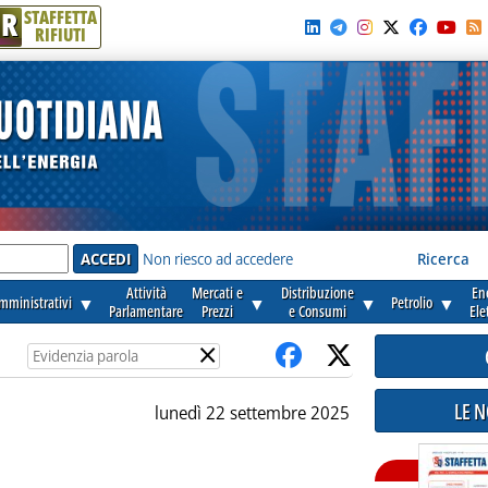
R
STAFFETTA
RIFIUTI
e'
Non riesco ad accedere
Ricerca
Attività
Mercati e
Distribuzione
En
amministrativi
▼
▼
▼
Petrolio
▼
Parlamentare
Prezzi
e Consumi
Ele
×
LE 
lunedì 22 settembre 2025