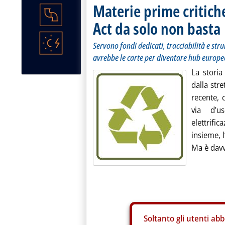
Materie prime critiche
Act da solo non basta
Servono fondi dedicati, tracciabilità e strum
avrebbe le carte per diventare hub europeo
La storia
dalla stre
recente, 
via d’us
elettrifi
insieme, l
Ma è davve
Soltanto gli
utenti abb