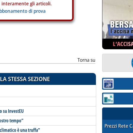
interamente gli articoli.
abbonamento di prova
L’ACCIS
Torna su
LA STESSA SEZIONE
Sezione:
Sezione: quotaz
o su InvestEU
 nostro tempo”
STAFFETTA PRE
Prezzi Rete 
limatico è una truffa”