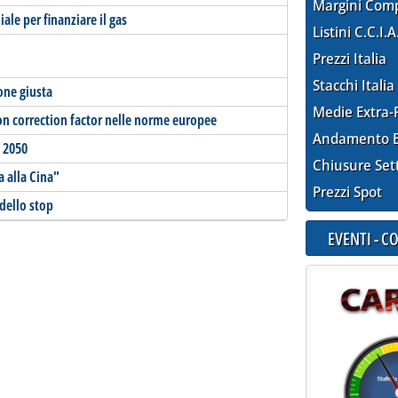
Margini Com
ale per finanziare il gas
Listini C.C.I.A
Prezzi Italia
Stacchi Italia
one giusta
Medie Extra-
on correction factor nelle norme europee
Andamento E
 2050
Chiusure Set
a alla Cina"
Prezzi Spot
 dello stop
EVENTI - 