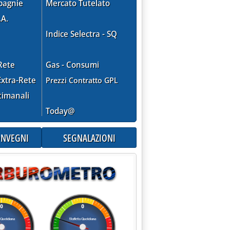
pagnie
Mercato Tutelato
.A.
Indice Selectra - SQ
Rete
Gas - Consumi
xtra-Rete
Prezzi Contratto GPL
timanali
Today@
CONVEGNI
SEGNALAZIONI