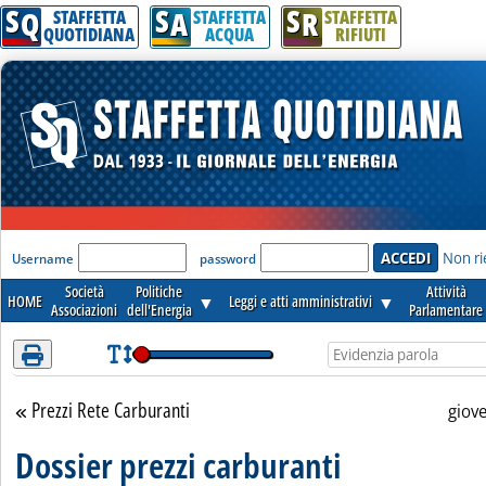
S
S
S
Attenzione! Esegui l'accesso per lèggere interamente la notizia.
Q
A
R
STAFFETTA
STAFFETTA
STAFFETTA
QUOTIDIANA
ACQUA
RIFIUTI
'Modulo Login per accedere'
Non ri
Username
password
Società
Politiche
Attività
HOME
▼
Leggi e atti amministrativi
▼
Associazioni
dell'Energia
Parlamentare
Prezzi Rete Carburanti
Torna alla sezione
giov
Dossier prezzi carburanti