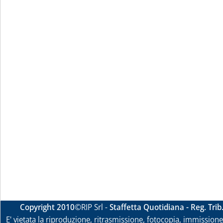
Copyright 2010
©RIP Srl -
Staffetta Quotidiana - Reg. Tri
E' vietata la riproduzione, ritrasmissione, fotocopia, immissione 