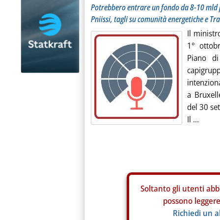
Potrebbero entrare un fondo da 8-10 mld p
Pniissi, tagli su comunità energetiche e Tra
Il ministr
1° ottob
Piano di
capigrup
intenzion
a Bruxell
del 30 se
Il ...
Soltanto gli
utenti abb
possono leggere 
Richiedi un 