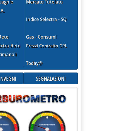
pagnie
Mercato Tutelato
.A.
Indice Selectra - SQ
Rete
Gas - Consumi
xtra-Rete
Prezzi Contratto GPL
timanali
Today@
CONVEGNI
SEGNALAZIONI