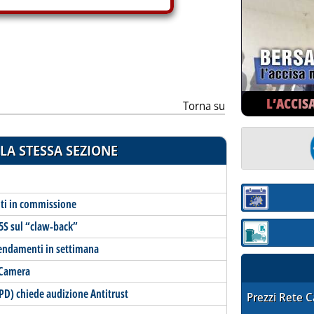
L’ACCIS
Torna su
LA STESSA SEZIONE
Sezione:
ti in commissione
5S sul “claw-back”
Sezione: quotaz
endamenti in settimana
a Camera
(PD) chiede audizione Antitrust
STAFFETTA PRE
Prezzi Rete 