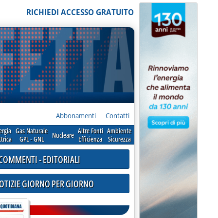
RICHIEDI ACCESSO GRATUITO
Abbonamenti
Contatti
ergia
Gas Naturale
Altre Fonti
Ambiente
Nucleare
ttrica
GPL - GNL
Efficienza
Sicurezza
COMMENTI - EDITORIALI
NOTIZIE GIORNO PER GIORNO