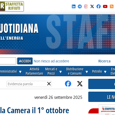
R
STAFFETTA
RIFIUTI
e'
Non riesco ad accedere
Ricerca
Attività
Mercati e
Distribuzione
En
amministrativi
▼
▼
▼
Petrolio
▼
Parlamentare
Prezzi
e Consumi
Ele
×
LE 
venerdì 26 settembre 2025
lla Camera il 1° ottobre