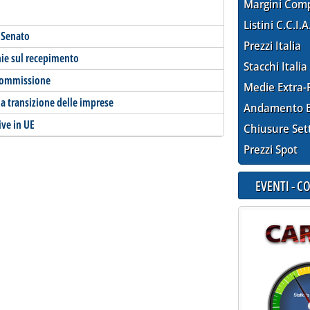
Margini Com
Listini C.C.I.A
l Senato
Prezzi Italia
nie sul recepimento
Stacchi Italia
 commissione
Medie Extra-
la transizione delle imprese
Andamento E
tive in UE
Chiusure Set
Prezzi Spot
EVENTI - 