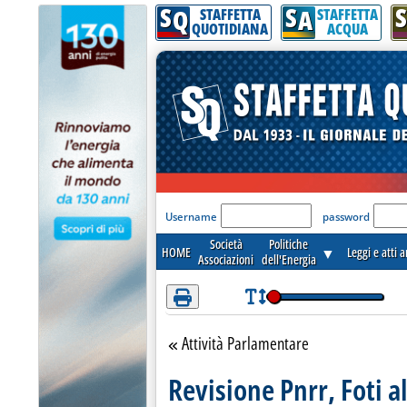
S
S
S
Attenzione! Esegui l'accesso per lèggere interamente la notizia.
Q
A
STAFFETTA
STAFFETTA
QUOTIDIANA
ACQUA
'Modulo Login per acceder
Username
password
Società
Politiche
HOME
▼
Leggi e atti 
Associazioni
dell'Energia
Attività Parlamentare
Torna alla sezione
Revisione Pnrr, Foti a