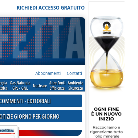
RICHIEDI ACCESSO GRATUITO
Abbonamenti
Contatti
ergia
Gas Naturale
Altre Fonti
Ambiente
Nucleare
ttrica
GPL - GNL
Efficienza
Sicurezza
COMMENTI - EDITORIALI
NOTIZIE GIORNO PER GIORNO