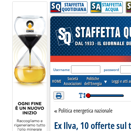
S
S
S
Attenzione! Esegui l'accesso per lèggere interamente la notizia.
Q
A
STAFFETTA
STAFFETTA
QUOTIDIANA
ACQUA
'Modulo Login per acceder
Username
password
Società
Politiche
HOME
▼
Leggi e atti 
Associazioni
dell'Energia
Politica energetica nazionale
Torna alla sezione
Ex Ilva, 10 offerte su