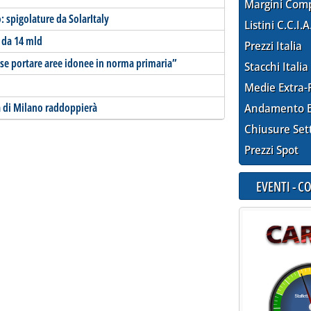
Margini Com
 spigolature da SolarItaly
Listini C.C.I.A
e da 14 mld
Prezzi Italia
 se portare aree idonee in norma primaria”
Stacchi Italia
Medie Extra-
a di Milano raddoppierà
Andamento E
Chiusure Set
Prezzi Spot
EVENTI - 