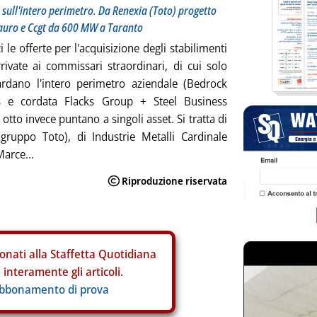
s sull'intero perimetro. Da Renexia (Toto) progetto
 Tauro e Ccgt da 600 MW a Taranto
 le offerte per l'acquisizione degli stabilimenti
rrivate ai commissari straordinari, di cui solo
ardano l'intero perimetro aziendale (Bedrock
es e cordata Flacks Group + Steel Business
otto invece puntano a singoli asset. Si tratta di
gruppo Toto), di Industrie Metalli Cardinale
Marce...
onati alla Staffetta Quotidiana
interamente gli articoli.
abbonamento di prova