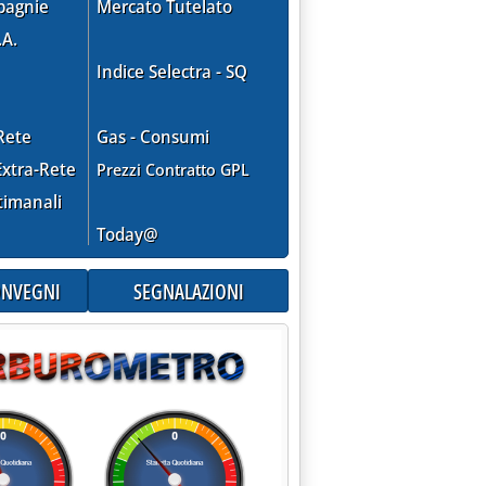
pagnie
Mercato Tutelato
.A.
Indice Selectra - SQ
Rete
Gas - Consumi
xtra-Rete
Prezzi Contratto GPL
timanali
Today@
CONVEGNI
SEGNALAZIONI