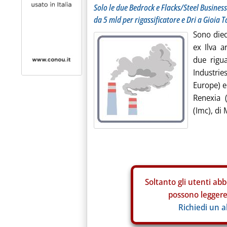
Solo le due Bedrock e Flacks/Steel Busines
da 5 mld per rigassificatore e Dri a Gioia
Sono dieci
ex Ilva a
due rigu
Industri
Europe) e 
Renexia (
(Imc), di 
Soltanto gli
utenti abb
possono leggere 
Richiedi un 