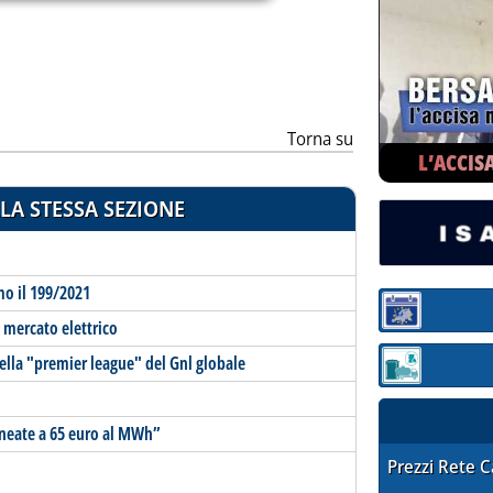
Torna su
L’ACCIS
LA STESSA SEZIONE
mo il 199/2021
Sezione:
l mercato elettrico
nella "premier league" del Gnl globale
Sezione: quotaz
lineate a 65 euro al MWh”
STAFFETTA PRE
Prezzi Rete 