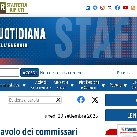
R
STAFFETTA
RIFIUTI
e'
Non riesco ad accedere
Ricerca
Attività
Mercati e
Distribuzione
En
amministrativi
▼
▼
▼
Petrolio
▼
Parlamentare
Prezzi
e Consumi
Ele
×
LE 
lunedì 29 settembre 2025
l tavolo dei commissari