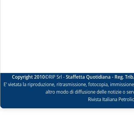
Copyright 2010
©RIP Srl -
Staffetta Quotidiana - Reg. Tri
E' vietata la riproduzione, ritrasmissione, fotocopia, immissione 
altro modo di diffusione delle notizie o ser
Rivista Italiana Petrol