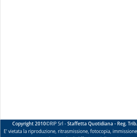
Copyright 2010
©RIP Srl -
Staffetta Quotidiana - Reg. Tri
E' vietata la riproduzione, ritrasmissione, fotocopia, immissione 