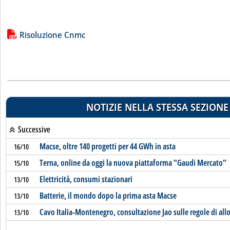
Lista allegati PDF alla notizia
Risoluzione Cnmc
NOTIZIE NELLA STESSA SEZIONE
Successive
Macse, oltre 140 progetti per 44 GWh in asta
16/10
Terna, online da oggi la nuova piattaforma "Gaudi Mercato"
15/10
Elettricità, consumi stazionari
13/10
Batterie, il mondo dopo la prima asta Macse
13/10
Cavo Italia-Montenegro, consultazione Jao sulle regole di all
13/10