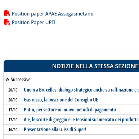
Lista allegati PDF alla notizia
Position paper APAE Assogasmetano
Position Paper UPEI
NOTIZIE NELLA STESSA SEZIONE
Successive
Unem a Bruxelles: dialogo strategico anche su raffinazione e 
20/10
Gas russo, la posizione del Consiglio UE
20/10
Putin, per settore oil nuovi metodi di pagamento
17/10
Aie, le scorte di greggio e le tensioni sul mercato dei prodotti
17/10
Presentazione alla Luiss di Super!
16/10