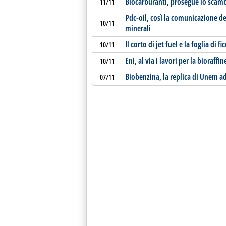
Biocarburanti, prosegue lo sca
11/11
Pdc-oil, così la comunicazione del
10/11
minerali
Il corto di jet fuel e la foglia di f
10/11
Eni, al via i lavori per la bioraffi
10/11
Biobenzina, la replica di Unem ad
07/11