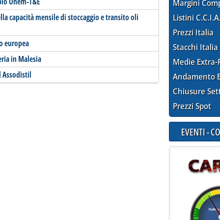
mbio Unem-T&E
Margini Com
la capacità mensile di stoccaggio e transito oli
Listini C.C.I.A
Prezzi Italia
ico europea
Stacchi Italia
neria in Malesia
Medie Extra-
 Assodistil
Andamento E
Chiusure Set
Prezzi Spot
EVENTI - 