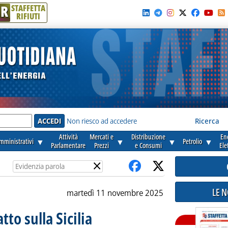
R
STAFFETTA
RIFIUTI
e'
Non riesco ad accedere
Ricerca
Attività
Mercati e
Distribuzione
En
amministrativi
▼
▼
▼
Petrolio
▼
Parlamentare
Prezzi
e Consumi
Ele
×
LE 
martedì 11 novembre 2025
tto sulla Sicilia