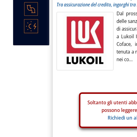
Tra assicurazione del credito, ingorghi tra
Dal pros
delle san
di assicur
a Lukoil I
Coface, i
tenuta a r
nei co...
Soltanto gli
utenti abb
possono leggere 
Richiedi un 