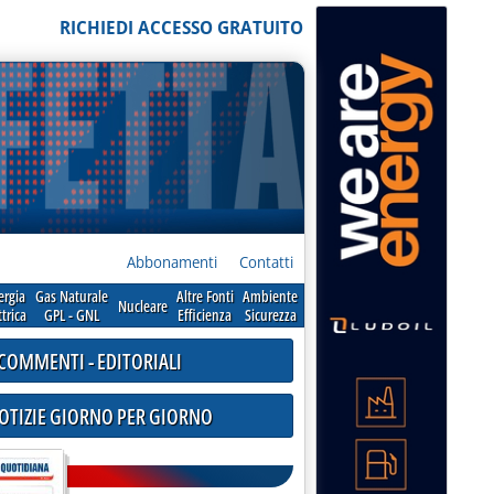
RICHIEDI ACCESSO GRATUITO
Abbonamenti
Contatti
ergia
Gas Naturale
Altre Fonti
Ambiente
Nucleare
ttrica
GPL - GNL
Efficienza
Sicurezza
COMMENTI - EDITORIALI
NOTIZIE GIORNO PER GIORNO