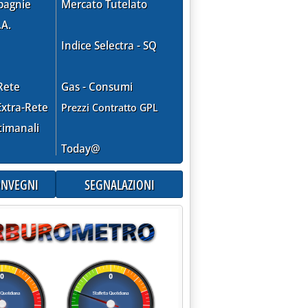
pagnie
Mercato Tutelato
.A.
Indice Selectra - SQ
Rete
Gas - Consumi
xtra-Rete
Prezzi Contratto GPL
timanali
Today@
CONVEGNI
SEGNALAZIONI