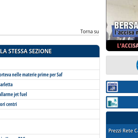
Torna su
L’ACCIS
LA STESSA SEZIONE
Corteva nelle materie prime per Saf
arletta
Sezione:
llarme jet fuel
ori centri
Sezione: quotaz
STAFFETTA PRE
Prezzi Rete 