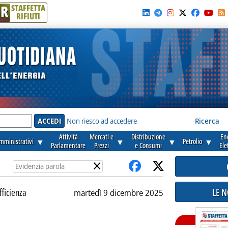
R
STAFFETTA
RIFIUTI
e'
Non riesco ad accedere
Ricerca
Attività
Mercati e
Distribuzione
En
amministrativi
▼
▼
▼
Petrolio
▼
Parlamentare
Prezzi
e Consumi
Ele
×
LE 
fficienza
martedì 9 dicembre 2025