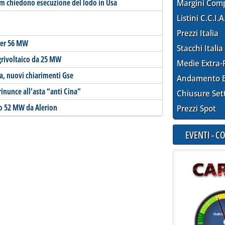
am chiedono esecuzione del lodo in Usa
Margini Com
Listini C.C.I.A
Prezzi Italia
 per 56 MW
Stacchi Italia
grivoltaico da 25 MW
Medie Extra-
ia, nuovi chiarimenti Gse
Andamento E
 rinunce all’asta “anti Cina”
Chiusure Set
do 52 MW da Alerion
Prezzi Spot
EVENTI - 