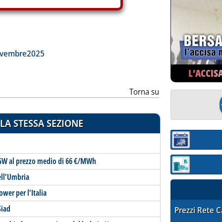
ia
ovembre2025
L’ACCIS
Torna su
LA STESSA SEZIONE
Sezione:
1 GW al prezzo medio di 66 €/MWh
Sezione: quotaz
ell’Umbria
wer per l’Italia
Siad
STAFFETTA PRE
Prezzi Rete 