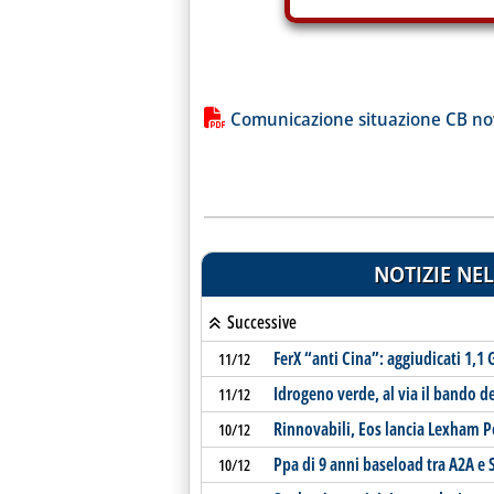
Lista allegati PDF alla notiz
Comunicazione situazione CB n
NOTIZIE NEL
Successive
FerX “anti Cina”: aggiudicati 1,
11/12
Idrogeno verde, al via il bando d
11/12
Rinnovabili, Eos lancia Lexham Po
10/12
Ppa di 9 anni baseload tra A2A e 
10/12