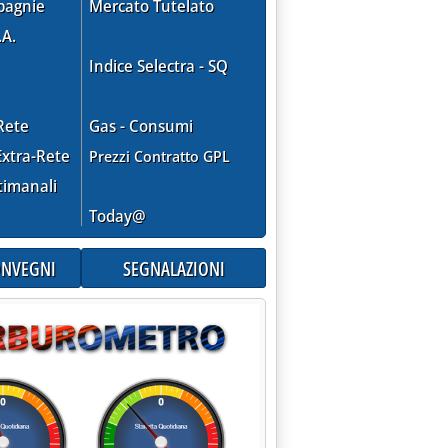
pagnie
Mercato Tutelato
.A.
Indice Selectra - SQ
Rete
Gas - Consumi
xtra-Rete
Prezzi Contratto GPL
timanali
Today@
CONVEGNI
SEGNALAZIONI