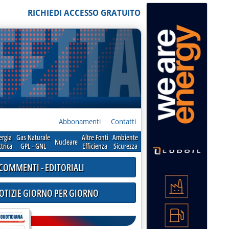
RICHIEDI ACCESSO GRATUITO
Abbonamenti
Contatti
ergia
Gas Naturale
Altre Fonti
Ambiente
Nucleare
ttrica
GPL - GNL
Efficienza
Sicurezza
COMMENTI - EDITORIALI
NOTIZIE GIORNO PER GIORNO