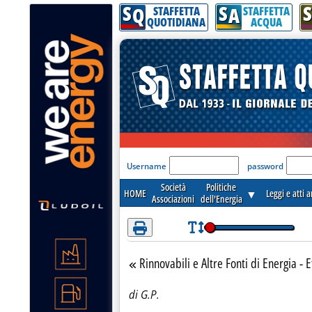
S
S
S
Attenzione! Esegui l'accesso per lèggere interamente la notizia.
Q
A
STAFFETTA
STAFFETTA
QUOTIDIANA
ACQUA
'Modulo Login per acceder
Username
password
Società
Politiche
HOME
▼
Leggi e atti 
Associazioni
dell'Energia
Rinnovabili e Altre Fonti di Energia - E
Torna alla sezione
di G.P.