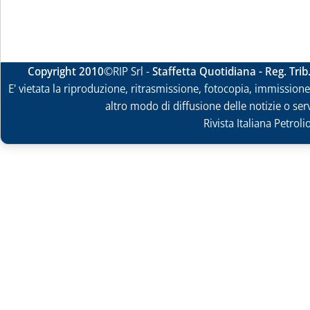
Copyright 2010
©RIP Srl -
Staffetta Quotidiana - Reg. Tri
E' vietata la riproduzione, ritrasmissione, fotocopia, immissione 
altro modo di diffusione delle notizie o ser
Rivista Italiana Petrol