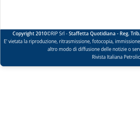
Copyright 2010
©RIP Srl -
Staffetta Quotidiana - Reg. Tri
E' vietata la riproduzione, ritrasmissione, fotocopia, immissione 
altro modo di diffusione delle notizie o ser
Rivista Italiana Petrol