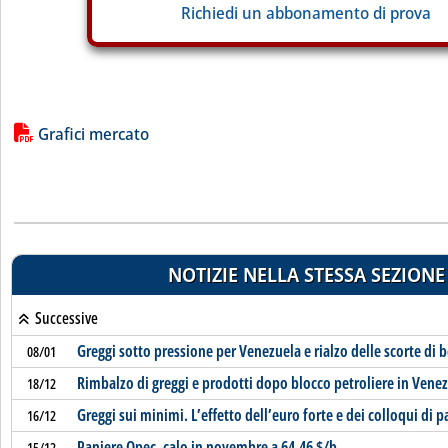
Richiedi un abbonamento di prova
Lista allegati PDF alla notizia
Grafici mercato
NOTIZIE NELLA STESSA SEZIONE
Successive
Greggi sotto pressione per Venezuela e rialzo delle scorte di 
08/01
Rimbalzo di greggi e prodotti dopo blocco petroliere in Vene
18/12
Greggi sui minimi. L’effetto dell’euro forte e dei colloqui di p
16/12
Paniere Opec, calo in novembre a 64,46 $/b
15/12