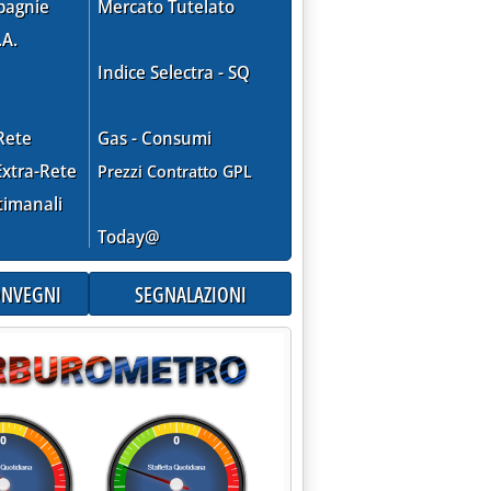
pagnie
Mercato Tutelato
.A.
Indice Selectra - SQ
Rete
Gas - Consumi
xtra-Rete
Prezzi Contratto GPL
timanali
Today@
CONVEGNI
SEGNALAZIONI