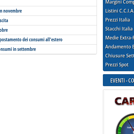
Margini Com
 in novembre
Listini C.C.I.A
Prezzi Italia
scita
Stacchi Italia
tobre
Medie Extra-
spostamento dei consumi all’estero
Andamento E
consumi in settembre
Chiusure Set
Prezzi Spot
EVENTI - 