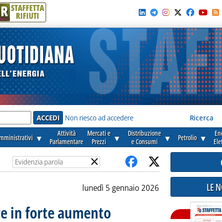
R
STAFFETTA
RIFIUTI
e'
Non riesco ad accedere
Ricerca
Attività
Mercati e
Distribuzione
En
amministrativi
▼
▼
▼
Petrolio
▼
Parlamentare
Prezzi
e Consumi
Ele
×
LE 
lunedì 5 gennaio 2026
e in forte aumento