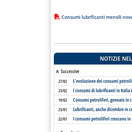
Lista allegati PDF alla notiz
Consumi lubrificanti mensili no
NOTIZIE NEL
Successive
L’evoluzione dei consumi petrolife
27/02
I consumi di lubrificanti in Italia
23/02
Consumi petroliferi, gennaio in c
19/02
Lubrificanti, anche dicembre in c
23/01
I consumi petroliferi crescono i
22/01