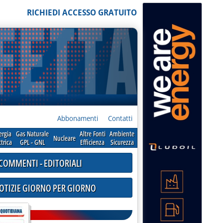
RICHIEDI ACCESSO GRATUITO
Abbonamenti
Contatti
ergia
Gas Naturale
Altre Fonti
Ambiente
Nucleare
ttrica
GPL - GNL
Efficienza
Sicurezza
COMMENTI - EDITORIALI
NOTIZIE GIORNO PER GIORNO