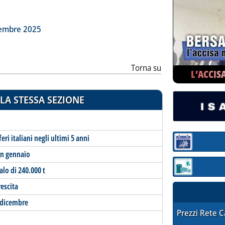
ia
vembre 2025
Torna su
L’ACCIS
LA STESSA SEZIONE
ri italiani negli ultimi 5 anni
Sezione:
 in gennaio
alo di 240.000 t
Sezione: quotaz
rescita
n dicembre
STAFFETTA PRE
Prezzi Rete 