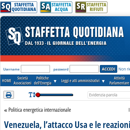
S
S
S
Attenzione! Esegui l'accesso per lèggere interamente la notizia.
Q
A
R
STAFFETTA
STAFFETTA
STAFFETTA
QUOTIDIANA
ACQUA
RIFIUTI
'Modulo Login per accedere'
Non ri
Username
password
Società
Politiche
Attività
HOME
▼
Leggi e atti amministrativi
▼
Associazioni
dell'Energia
Parlamentare
Politica energetica internazionale
Torna alla sezione
Venezuela, l’attacco Usa e le reazion