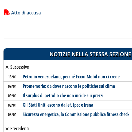
Lista allegati PDF alla notizia
Atto di accusa
NOTIZIE NELLA STESSA SEZIONE
Successive
Petrolio venezuelano, perché ExxonMobil non ci crede
13/01
Promemoria: da dove nascono le politiche sul clima
09/01
Il surplus di petrolio che non incide sui prezzi
09/01
Gli Stati Uniti escono da Ief, Ipcc e Irena
08/01
Sicurezza energetica, la Commissione pubblica fitness check
05/01
Precedenti