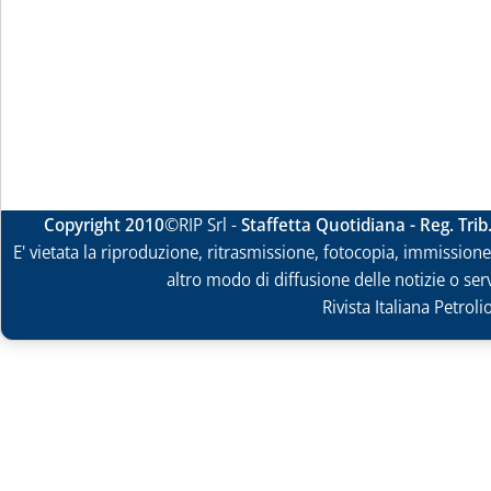
Copyright 2010
©RIP Srl -
Staffetta Quotidiana - Reg. Tri
E' vietata la riproduzione, ritrasmissione, fotocopia, immissione 
altro modo di diffusione delle notizie o ser
Rivista Italiana Petrol