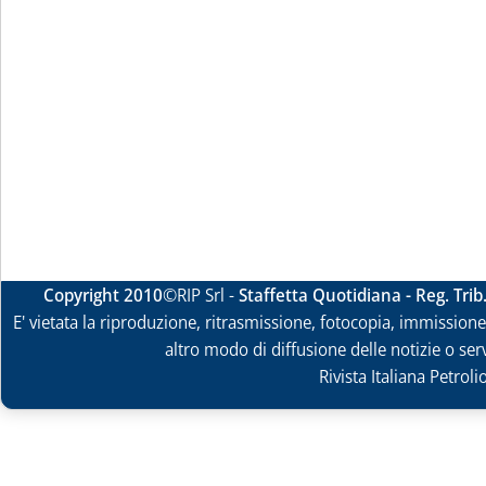
Copyright 2010
©RIP Srl -
Staffetta Quotidiana - Reg. Tri
E' vietata la riproduzione, ritrasmissione, fotocopia, immissione 
altro modo di diffusione delle notizie o ser
Rivista Italiana Petrol