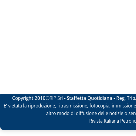
Copyright 2010
©RIP Srl -
Staffetta Quotidiana - Reg. Tri
E' vietata la riproduzione, ritrasmissione, fotocopia, immissione 
altro modo di diffusione delle notizie o ser
Rivista Italiana Petrol