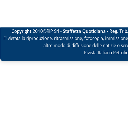
Copyright 2010
©RIP Srl -
Staffetta Quotidiana - Reg. Tri
E' vietata la riproduzione, ritrasmissione, fotocopia, immissione 
altro modo di diffusione delle notizie o ser
Rivista Italiana Petrol