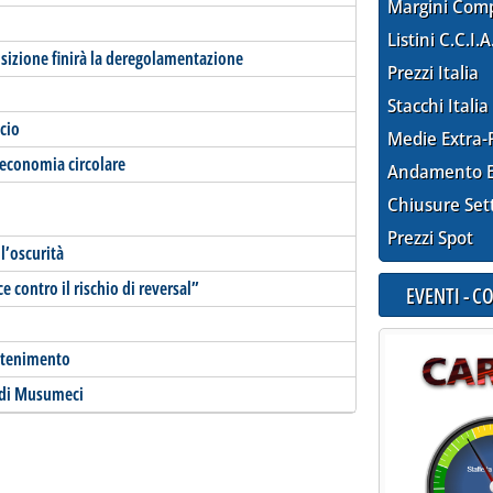
Margini Com
Listini C.C.I.A
nsizione finirà la deregolamentazione
Prezzi Italia
Stacchi Italia
ncio
Medie Extra-
l’economia circolare
Andamento E
Chiusure Set
Prezzi Spot
 l’oscurità
 contro il rischio di reversal”
EVENTI - 
attenimento
 di Musumeci