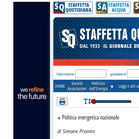
S
S
S
Attenzione! Esegui l'accesso per lèggere interamente la notizia.
Q
A
STAFFETTA
STAFFETTA
QUOTIDIANA
ACQUA
'Modulo Login per acceder
Username
password
Società
Politiche
HOME
▼
Leggi e atti 
Associazioni
dell'Energia
Politica energetica nazionale
Torna alla sezione
di Simone Pranno