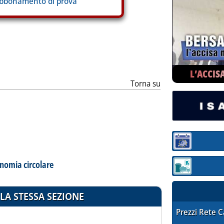
abbonamento di prova
L’ACCIS
Torna su
Sezione:
onomia circolare
Sezione: quotaz
LA STESSA SEZIONE
STAFFETTA PRE
Prezzi Rete 