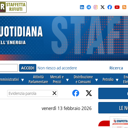
R
STAFFETTA
RIFIUTI
e'
Non riesco ad accedere
Ricerca
Attività
Mercati e
Distribuzione
En
amministrativi
▼
▼
▼
Petrolio
▼
Parlamentare
Prezzi
e Consumi
Ele
×
LE 
venerdì 13 febbraio 2026