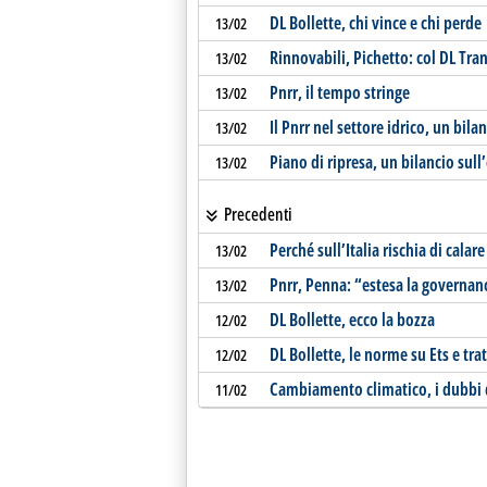
DL Bollette, chi vince e chi perde
13/02
Rinnovabili, Pichetto: col DL Tra
13/02
Pnrr, il tempo stringe
13/02
Il Pnrr nel settore idrico, un bila
13/02
Piano di ripresa, un bilancio sul
13/02
Precedenti
Perché sull’Italia rischia di calare
13/02
Pnrr, Penna: “estesa la governance
13/02
DL Bollette, ecco la bozza
12/02
DL Bollette, le norme su Ets e tr
12/02
Cambiamento climatico, i dubbi
11/02