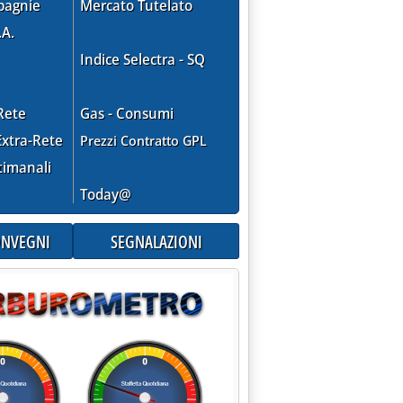
pagnie
Mercato Tutelato
.A.
Indice Selectra - SQ
Rete
Gas - Consumi
xtra-Rete
Prezzi Contratto GPL
timanali
Today@
CONVEGNI
SEGNALAZIONI