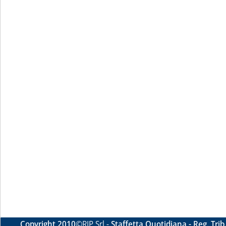
Copyright 2010
©RIP Srl -
Staffetta Quotidiana - Reg. Tri