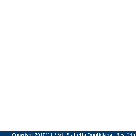
Copyright 2010
©RIP Srl -
Staffetta Quotidiana - Reg. Tri