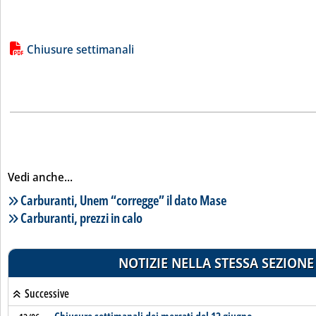
Lista allegati PDF alla notizia
Chiusure settimanali
Vedi anche...
Lista notizie correlate
Carburanti, Unem “corregge” il dato Mase
Carburanti, prezzi in calo
NOTIZIE NELLA STESSA SEZIONE
Successive