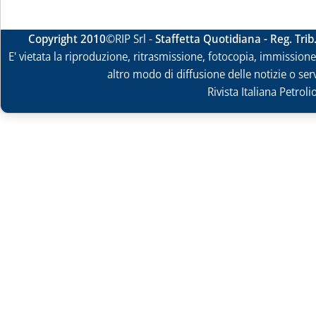
Copyright 2010
©RIP Srl -
Staffetta Quotidiana - Reg. Tri
E' vietata la riproduzione, ritrasmissione, fotocopia, immissione 
altro modo di diffusione delle notizie o ser
Rivista Italiana Petrol